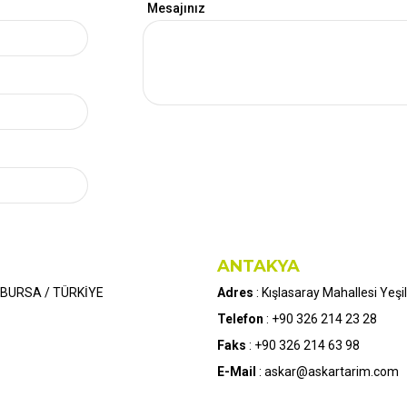
Mesajınız
ANTAKYA
/ BURSA / TÜRKİYE
Adres
: Kışlasaray Mahallesi Ye
Telefon
: +90 326 214 23 28
Faks
: +90 326 214 63 98
E-Mail
: askar@askartarim.com