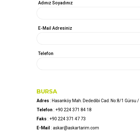
Adınız Soyadınız
E-Mail Adresiniz
Telefon
BURSA
Adres
: Hasanköy Mah. Dededibi Cad. No:8/1 Gürsu 
Telefon
: +90 224 371 84 18
Faks
: +90 224 371 47 73
E-Mail
: askar@askartarim.com